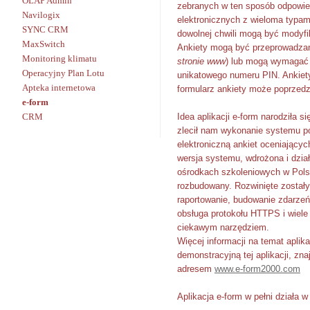
OLAP Admin
zebranych w ten sposób odpowie
Navilogix
elektronicznych z wieloma typa
SYNC CRM
dowolnej chwili mogą być modyf
MaxSwitch
Ankiety mogą być przeprowadza
Monitoring klimatu
stronie www
) lub mogą wymagać 
Operacyjny Plan Lotu
unikatowego numeru PIN. Ankiety
Apteka internetowa
formularz ankiety może poprzedz
e-form
CRM
Idea aplikacji e-form narodziła si
zlecił nam wykonanie systemu p
elektroniczną ankiet oceniający
wersja systemu, wdrożona i dzia
ośrodkach szkoleniowych w Pols
rozbudowany. Rozwinięte zostały 
raportowanie, budowanie zdarzeń
obsługa protokołu HTTPS i wiele 
ciekawym narzędziem.
Więcej informacji na temat aplika
demonstracyjną tej aplikacji, zn
adresem
www.e-form2000.com
Aplikacja e-form w pełni działa w