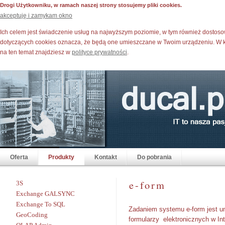
Drogi Użytkowniku, w ramach naszej strony stosujemy pliki cookies.
akceptuję i zamykam okno
Ich celem jest świadczenie usług na najwyższym poziomie, w tym również dostoso
dotyczących cookies oznacza, że będą one umieszczane w Twoim urządzeniu. W ka
na ten temat znajdziesz w
polityce prywatności
.
Oferta
Produkty
Kontakt
Do pobrania
e-form
3S
Exchange GALSYNC
Exchange To SQL
Zadaniem systemu e-form jest um
GeoCoding
formularzy
elektronicznych w In